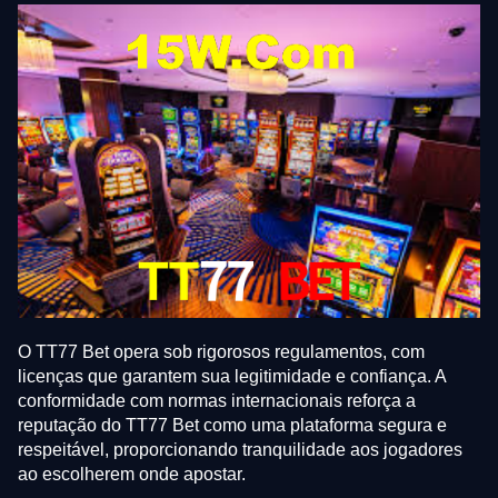
O TT77 Bet opera sob rigorosos regulamentos, com
licenças que garantem sua legitimidade e confiança. A
conformidade com normas internacionais reforça a
reputação do TT77 Bet como uma plataforma segura e
respeitável, proporcionando tranquilidade aos jogadores
ao escolherem onde apostar.