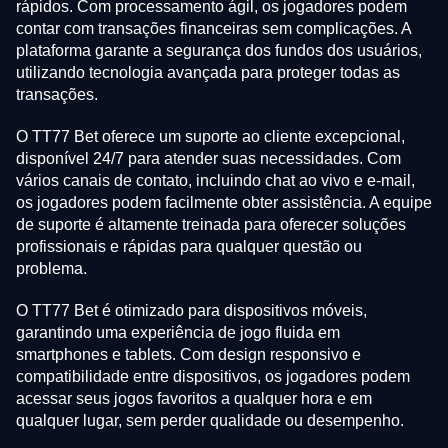
rápidos. Com processamento ágil, os jogadores podem
contar com transações financeiras sem complicações. A
plataforma garante a segurança dos fundos dos usuários,
utilizando tecnologia avançada para proteger todas as
transações.
O TT77 Bet oferece um suporte ao cliente excepcional,
disponível 24/7 para atender suas necessidades. Com
vários canais de contato, incluindo chat ao vivo e e-mail,
os jogadores podem facilmente obter assistência. A equipe
de suporte é altamente treinada para oferecer soluções
profissionais e rápidas para qualquer questão ou
problema.
O TT77 Bet é otimizado para dispositivos móveis,
garantindo uma experiência de jogo fluida em
smartphones e tablets. Com design responsivo e
compatibilidade entre dispositivos, os jogadores podem
acessar seus jogos favoritos a qualquer hora e em
qualquer lugar, sem perder qualidade ou desempenho.