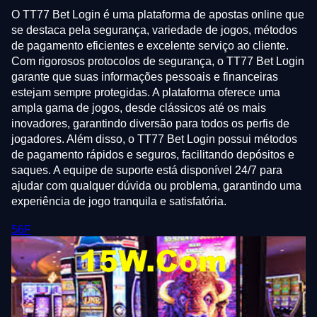
O TT77 Bet Login é uma plataforma de apostas online que
se destaca pela segurança, variedade de jogos, métodos
de pagamento eficientes e excelente serviço ao cliente.
Com rigorosos protocolos de segurança, o TT77 Bet Login
garante que suas informações pessoais e financeiras
estejam sempre protegidas. A plataforma oferece uma
ampla gama de jogos, desde clássicos até os mais
inovadores, garantindo diversão para todos os perfis de
jogadores. Além disso, o TT77 Bet Login possui métodos
de pagamento rápidos e seguros, facilitando depósitos e
saques. A equipe de suporte está disponível 24/7 para
ajudar com qualquer dúvida ou problema, garantindo uma
experiência de jogo tranquila e satisfatória.
56F