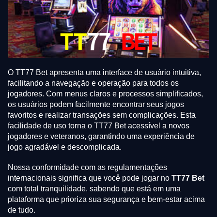
O TT77 Bet apresenta uma interface de usuário intuitiva,
facilitando a navegação e operação para todos os
jogadores. Com menus claros e processos simplificados,
os usuários podem facilmente encontrar seus jogos
favoritos e realizar transações sem complicações. Esta
facilidade de uso torna o TT77 Bet acessível a novos
jogadores e veteranos, garantindo uma experiência de
jogo agradável e descomplicada.
Nossa conformidade com as regulamentações
internacionais significa que você pode jogar no
TT77 Bet
com total tranquilidade, sabendo que está em uma
plataforma que prioriza sua segurança e bem-estar acima
de tudo.