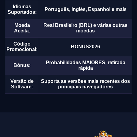
Idiomas
Português, Inglês, Espanhol e mais
Suportados:
Moeda
Real Brasileiro (BRL) e várias outras
Aceita:
moedas
Código
BONUS2026
Promocional:
Probabilidades MAIORES, retirada
Bônus:
rápida
Versão de
Suporta as versões mais recentes dos
Software:
principais navegadores