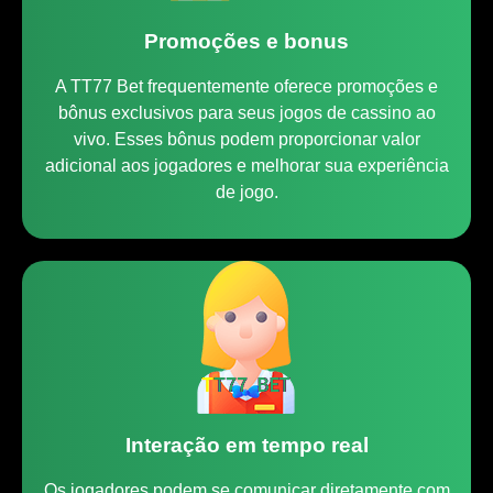
Promoções e bonus
A TT77 Bet frequentemente oferece promoções e
bônus exclusivos para seus jogos de cassino ao
vivo. Esses bônus podem proporcionar valor
adicional aos jogadores e melhorar sua experiência
de jogo.
Interação em tempo real
Os jogadores podem se comunicar diretamente com