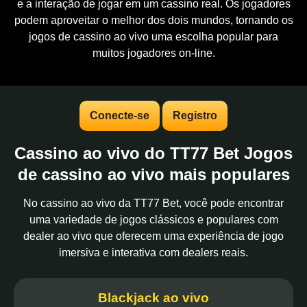
e a interação de jogar em um cassino real. Os jogadores
podem aproveitar o melhor dos dois mundos, tornando os
jogos de cassino ao vivo uma escolha popular para
muitos jogadores on-line.
Conecte-se
Registro
Cassino ao vivo do TT77 Bet Jogos
de cassino ao vivo mais populares
No cassino ao vivo da TT77 Bet, você pode encontrar
uma variedade de jogos clássicos e populares com
dealer ao vivo que oferecem uma experiência de jogo
imersiva e interativa com dealers reais.
Blackjack ao vivo