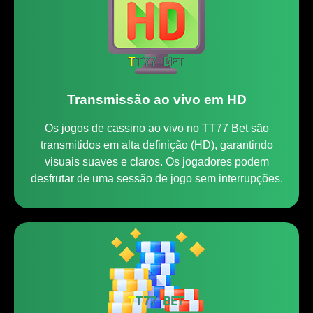
Transmissão ao vivo em HD
Os jogos de cassino ao vivo no TT77 Bet são
transmitidos em alta definição (HD), garantindo
visuais suaves e claros. Os jogadores podem
desfrutar de uma sessão de jogo sem interrupções.