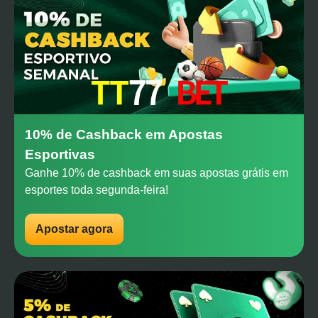
10% de Cashback em Apostas
Esportivas
Ganhe 10% de cashback em suas apostas grátis em
esportes toda segunda-feira!
Apostar agora