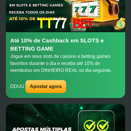
Até 10% de Cashback em SLOTS e
BETTING GAME
Jogue em seus slots de cassino e betting games
favoritos durante o dia e receba até 10% de
reembolso em DINHEIRO REAL no dia seguinte.
DDUU
Apostar agora