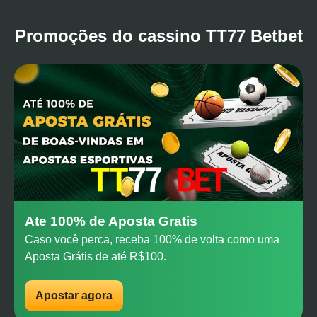
Promoções do cassino TT77 Betbet
Ate 100% de Aposta Gratis
Caso você perca, receba 100% de volta como uma
Aposta Grátis de até R$100.
Apostar agora