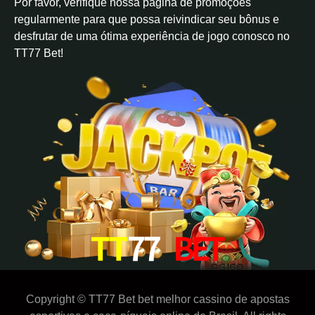
Por favor, verifique nossa página de promoções
regularmente para que possa reivindicar seu bônus e
desfrutar de uma ótima experiência de jogo conosco no
TT77 Bet!
Copyright © TT77 Bet bet melhor cassino de apostas