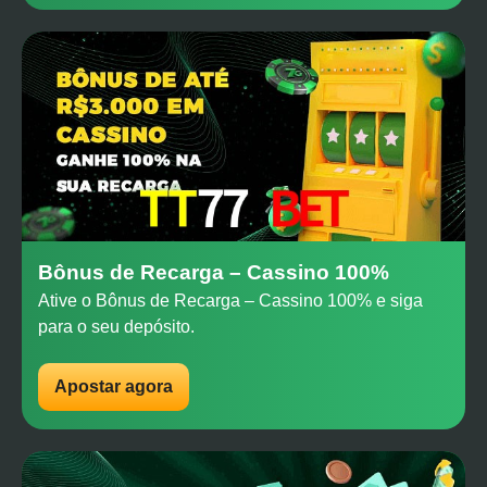
Bônus de Recarga – Cassino 100%
Ative o Bônus de Recarga – Cassino 100% e siga
para o seu depósito.
Apostar agora