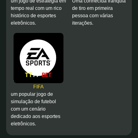
um jogo de estratégia em
Uma conhecida franquia
tempo real com um rico
de tiro em primeira
histórico de esportes
pessoa com várias
eletrônicos.
iterações.
FIFA
um popular jogo de
simulação de futebol
com um cenário
dedicado aos esportes
eletrônicos.