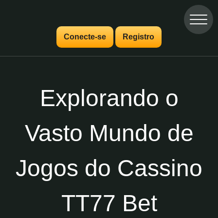
Conecte-se
Registro
Explorando o
Vasto Mundo de
Jogos do Cassino
TT77 Bet