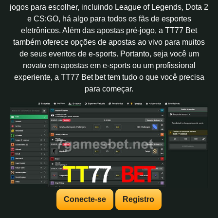
jogos para escolher, incluindo League of Legends, Dota 2
e CS:GO, há algo para todos os fãs de esportes
eletrônicos. Além das apostas pré-jogo, a TT77 Bet
também oferece opções de apostas ao vivo para muitos
de seus eventos de e-sports. Portanto, seja você um
novato em apostas em e-sports ou um profissional
experiente, a TT77 Bet bet tem tudo o que você precisa
para começar.
Conecte-se
Registro