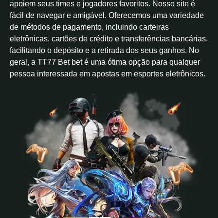
apoiem seus times e jogadores favoritos. Nosso site é
fácil de navegar e amigável. Oferecemos uma variedade
de métodos de pagamento, incluindo carteiras
eletrônicas, cartões de crédito e transferências bancárias,
facilitando o depósito e a retirada dos seus ganhos. No
geral, a TT77 Bet bet é uma ótima opção para qualquer
pessoa interessada em apostas em esportes eletrônicos.