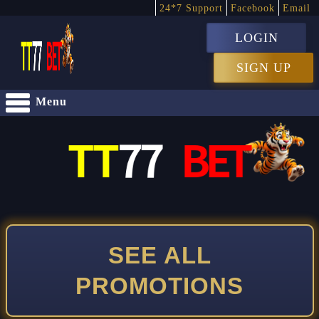
24*7 Support
Facebook
Email
LOGIN
SIGN UP
Menu
SEE ALL
PROMOTIONS