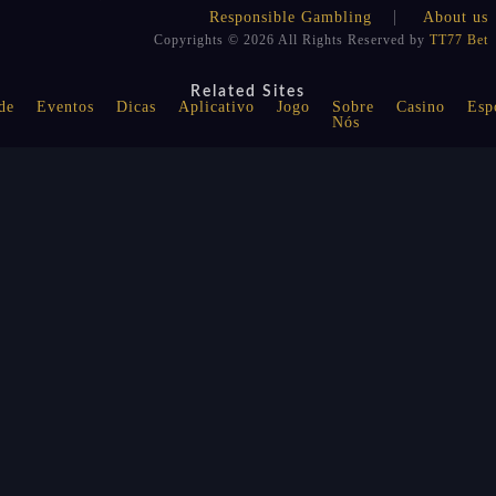
Responsible Gambling
About us
Copyrights © 2026 All Rights Reserved by
TT77 Bet
Related Sites
de
Eventos
Dicas
Aplicativo
Jogo
Sobre
Casino
Esp
Nós