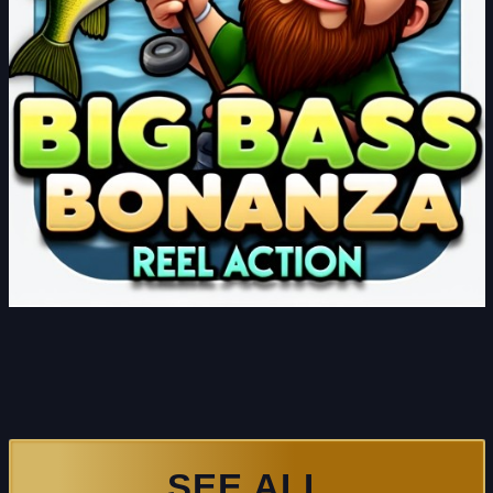
SEE ALL