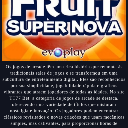
Os jogos de arcade têm uma rica história que remonta às
tradicionais salas de jogos e se transformou em uma
subcultura de entretenimento digital. Eles são reconhecidos
por sua simplicidade, jogabilidade rápida e gráficos
vibrantes que atraem jogadores de todas as idades. No site
TT77 Bet, a categoria de jogos de arcade se destaca,
oferecendo uma variedade de títulos que misturam
nostalgia e inovação. Os jogadores podem encontrar
clássicos revisitados e novas criações que usam mecânicas
simples, mas cativantes, para proporcionar horas de