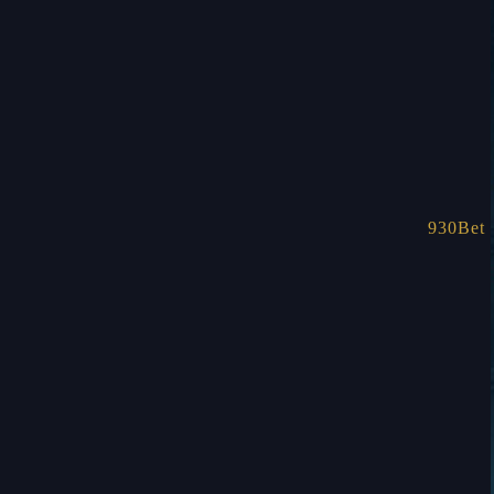
930Bet