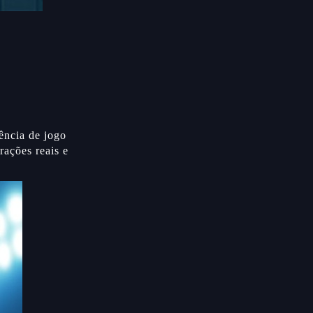
ência de jogo
rações reais e