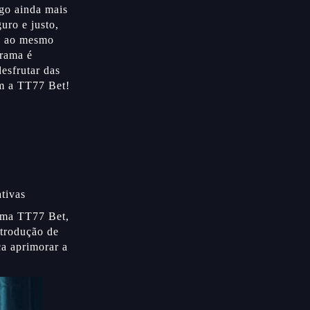
ogo ainda mais
ro e justo,
e, ao mesmo
grama é
esfrutar das
om a TT77 Bet!
tivas
orma TT77 Bet,
ntrodução de
a aprimorar a