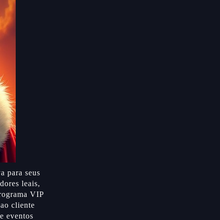
a para seus
ores leais,
Programa VIP
ao cliente
e eventos