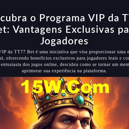
cubra o Programa VIP da 
t: Vantagens Exclusivas p
Jogadores
IP da TT77 Bet é uma iniciativa que visa proporcionar uma e
al, oferecendo benefícios exclusivos para jogadores leais e c
 entusiasta dos jogos online, descubra como se tornar um me
aprimorar sua experiência na plataforma.