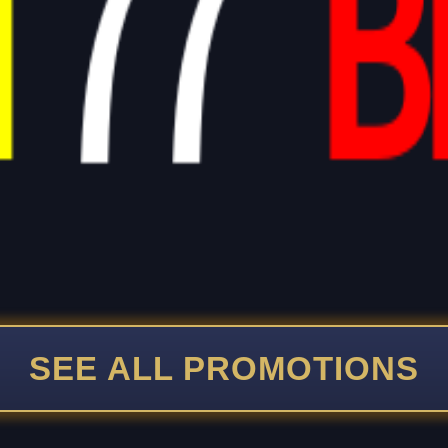
SEE ALL PROMOTIONS