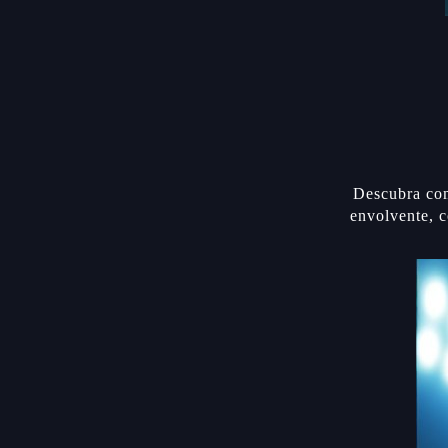
Descubra com
envolvente, c