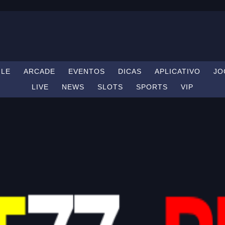
ILE
ARCADE
EVENTOS
DICAS
APLICATIVO
JO
LIVE
NEWS
SLOTS
SPORTS
VIP