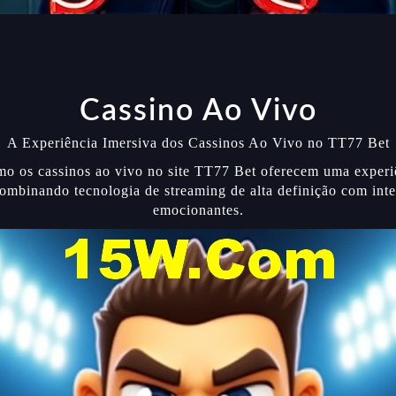
Cassino Ao Vivo
A Experiência Imersiva dos Cassinos Ao Vivo no TT77 Bet
o os cassinos ao vivo no site TT77 Bet oferecem uma experi
ombinando tecnologia de streaming de alta definição com inte
emocionantes.