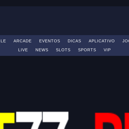
ILE
ARCADE
EVENTOS
DICAS
APLICATIVO
JO
LIVE
NEWS
SLOTS
SPORTS
VIP