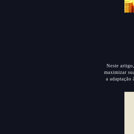
Neste artigo
maximizar sua
a adaptação 