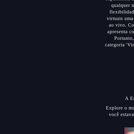
qualquer m
flexibilida
virtuais um
ao vivo. Co
apresenta co
Portanto
categoria 'V
A E
Explore o mu
você estava