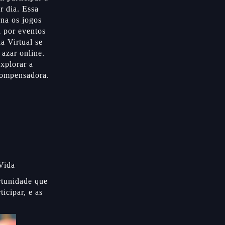
r dia. Essa
rna os jogos
 por eventos
a Virtual se
 azar online.
xplorar a
compensadora.
Vida
rtunidade que
icipar, e as