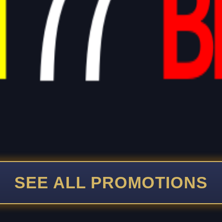
SEE ALL PROMOTIONS