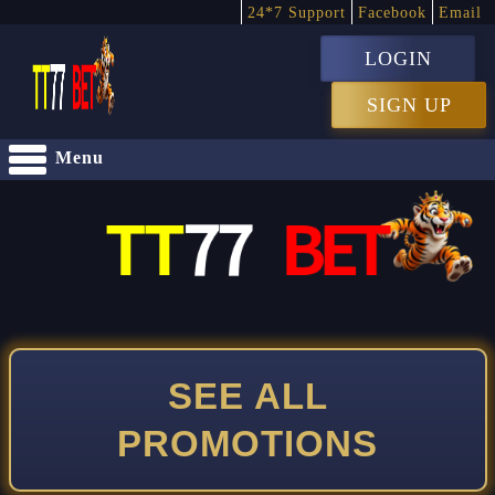
24*7 Support
Facebook
Email
LOGIN
SIGN UP
Menu
SEE ALL
PROMOTIONS