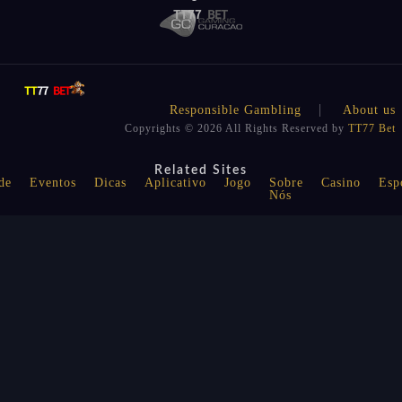
Responsible Gambling
About us
Copyrights © 2026 All Rights Reserved by
TT77 Bet
Related Sites
de
Eventos
Dicas
Aplicativo
Jogo
Sobre
Casino
Esp
Nós